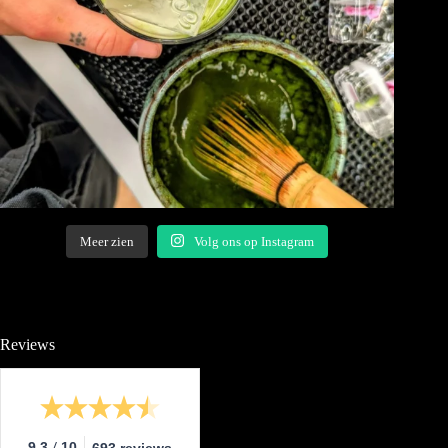
Meer zien
Volg ons op Instagram
Reviews
/
9.3
10