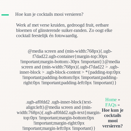
A
Hoe kun je cocktails mooi versieren?
Werk af met verse kruiden, gedroogd fruit, eetbare
bloemen of glinsterende suiker-randen. Zo oogt elke
cocktail feestelijk én fotowaardig.
@media screen and (min-width:768px){.ugb-
f7dad22.ugb-container{margin-top:30px
!important;margin-bottom:-30px !important}}@media
screen and (min-width:768px){.ugb-f7dad22 > .ugb-
inner-block > .ugb-block-content > *{padding-top:0px
!important;padding-bottom:0px !important;padding-
right:0px !important;padding-left:0px !important}}
Home
»
.ugb-af0fdd2 .ugb-inner-block{text-
FAQs
»
align:left}@media screen and (min-
Hoe kun je
width:768px){.ugb-af0fdd2.ugb-text{margin-
cocktails
top:0px !important;margin-bottom:0px
mooi
!important;margin-right:0px
versieren?
!important;margin-left:0px !important}}