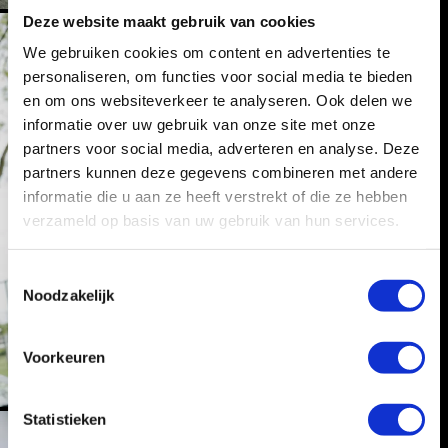
Deze website maakt gebruik van cookies
We gebruiken cookies om content en advertenties te
personaliseren, om functies voor social media te bieden
en om ons websiteverkeer te analyseren. Ook delen we
informatie over uw gebruik van onze site met onze
partners voor social media, adverteren en analyse. Deze
partners kunnen deze gegevens combineren met andere
informatie die u aan ze heeft verstrekt of die ze hebben
verzameld op basis van uw gebruik van hun services.
T
Noodzakelijk
o
e
s
Voorkeuren
t
e
m
Statistieken
m