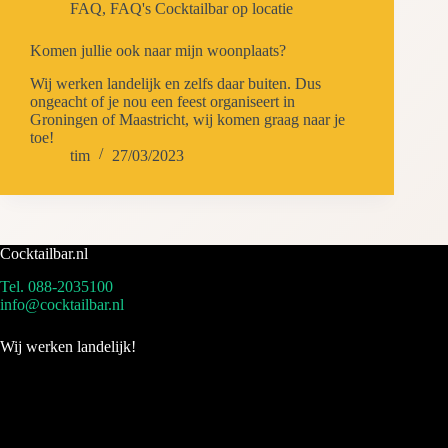
FAQ
,
FAQ's Cocktailbar op locatie
Komen jullie ook naar mijn woonplaats?
Wij werken landelijk en zelfs daar buiten. Dus
ongeacht of je nou een feest organiseert in
Groningen of Maastricht, wij komen graag naar je
toe!
tim
27/03/2023
Cocktailbar.nl
Tel. 088-2035100
info@cocktailbar.nl
Wij werken landelijk!