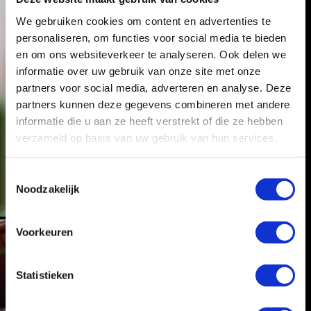
We gebruiken cookies om content en advertenties te
personaliseren, om functies voor social media te bieden
en om ons websiteverkeer te analyseren. Ook delen we
informatie over uw gebruik van onze site met onze
partners voor social media, adverteren en analyse. Deze
partners kunnen deze gegevens combineren met andere
informatie die u aan ze heeft verstrekt of die ze hebben
verzameld op basis van uw gebruik van hun services.
T
Noodzakelijk
o
e
s
Voorkeuren
t
e
m
Statistieken
m
i