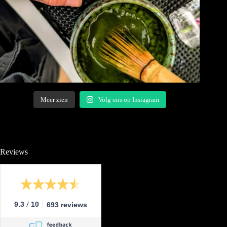
Meer zien
Volg ons op Instagram
Reviews
/
9.3
10
693 reviews