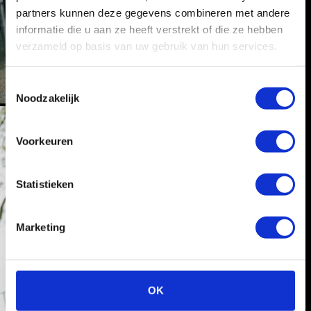
partners kunnen deze gegevens combineren met andere
informatie die u aan ze heeft verstrekt of die ze hebben
verzameld op basis van uw gebruik van hun services.
T
Noodzakelijk
o
e
s
Voorkeuren
t
e
m
Statistieken
m
i
Marketing
n
g
s
s
OK
e