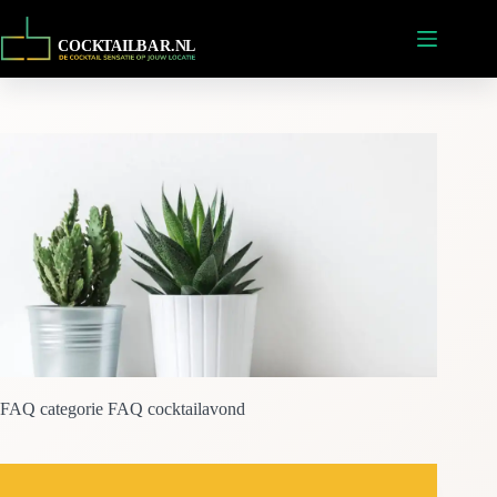
Ga
naar
de
inhoud
FAQ categorie
FAQ cocktailavond