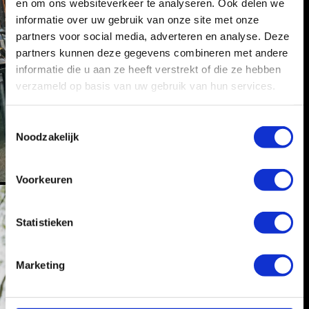
en om ons websiteverkeer te analyseren. Ook delen we
informatie over uw gebruik van onze site met onze
partners voor social media, adverteren en analyse. Deze
partners kunnen deze gegevens combineren met andere
informatie die u aan ze heeft verstrekt of die ze hebben
verzameld op basis van uw gebruik van hun services.
T
Noodzakelijk
o
e
s
Voorkeuren
t
e
m
Statistieken
m
i
Marketing
n
g
s