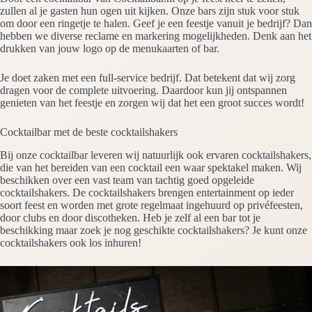
zullen al je gasten hun ogen uit kijken. Onze bars zijn stuk voor stuk
om door een ringetje te halen. Geef je een feestje vanuit je bedrijf? Dan
hebben we diverse reclame en markering mogelijkheden. Denk aan het
drukken van jouw logo op de menukaarten of bar.
Je doet zaken met een full-service bedrijf. Dat betekent dat wij zorg
dragen voor de complete uitvoering. Daardoor kun jij ontspannen
genieten van het feestje en zorgen wij dat het een groot succes wordt!
Cocktailbar met de beste cocktailshakers
Bij onze cocktailbar leveren wij natuurlijk ook ervaren cocktailshakers,
die van het bereiden van een cocktail een waar spektakel maken. Wij
beschikken over een vast team van tachtig goed opgeleide
cocktailshakers. De cocktailshakers brengen entertainment op ieder
soort feest en worden met grote regelmaat ingehuurd op privéfeesten,
door clubs en door discotheken. Heb je zelf al een bar tot je
beschikking maar zoek je nog geschikte cocktailshakers? Je kunt onze
cocktailshakers ook los inhuren!