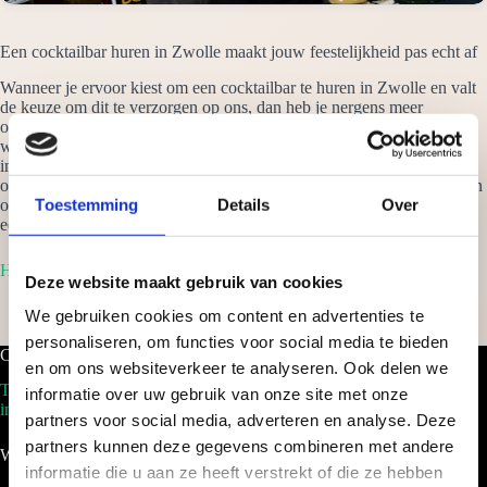
Een cocktailbar huren in Zwolle maakt jouw feestelijkheid pas echt af
Wanneer je ervoor kiest om een cocktailbar te huren in Zwolle en valt
de keuze om dit te verzorgen op ons, dan heb je nergens meer
omkijken naar. Wij verzorgen alles tot in details en zorgen er voor dat
we jouw festival een spectaculair gebeurtenis maken. Van een klein
intiem feestje thuis, tot eenmega gebeurtenis als een beurs, waar wij
ook staan: het wordt een successtuk. Vraag vrijblijvend een offerte aan
Toestemming
Details
Over
om een cocktailbar te huren in Zwolle en je ontvangt binnen 24 uur
een scherp voorstel op maat!
Home
Deze website maakt gebruik van cookies
We gebruiken cookies om content en advertenties te
personaliseren, om functies voor social media te bieden
Cocktailbar.nl
en om ons websiteverkeer te analyseren. Ook delen we
Tel. 088-2035100
informatie over uw gebruik van onze site met onze
info@cocktailbar.nl
partners voor social media, adverteren en analyse. Deze
partners kunnen deze gegevens combineren met andere
Wij werken landelijk!
informatie die u aan ze heeft verstrekt of die ze hebben