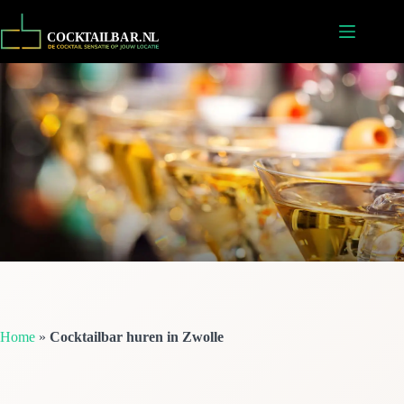
Ga
naar
de
inhoud
Home
»
Cocktailbar huren in Zwolle