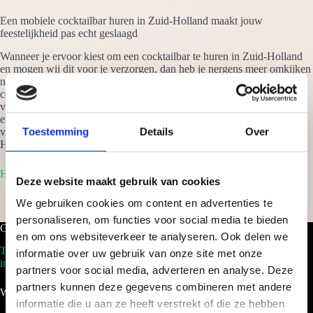
Een mobiele cocktailbar huren in Zuid-Holland maakt jouw
feestelijkheid pas echt geslaagd
Wanneer je ervoor kiest om een cocktailbar te huren in Zuid-Holland
en mogen wij dit voor je verzorgen, dan heb je nergens meer omkijken
naar. Wij verzorgen alles tot in details en zorgen er voor dat we jouw
ceremonie naar een hoger niveau tillen. Van een kleinschalige
verjaardagsfeestje, tot een bedrijfsfeest met 500 medewerkers, uit
ervaring weten wij dat het constant een groot successtuk is. Vraag
Toestemming
Details
Over
vrijblijvend een offerte aan om een cocktailbar te huren in Zuid-
Holland en je ontvangt binnen 24 uur een scherp voorstel op maat!
Home
Deze website maakt gebruik van cookies
We gebruiken cookies om content en advertenties te
personaliseren, om functies voor social media te bieden
Cocktailbar.nl
en om ons websiteverkeer te analyseren. Ook delen we
Tel. 088-2035100
informatie over uw gebruik van onze site met onze
info@cocktailbar.nl
partners voor social media, adverteren en analyse. Deze
partners kunnen deze gegevens combineren met andere
Wij werken landelijk!
informatie die u aan ze heeft verstrekt of die ze hebben