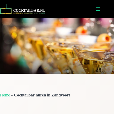
Ga
naar
de
inhoud
Home
»
Cocktailbar huren in Zandvoort