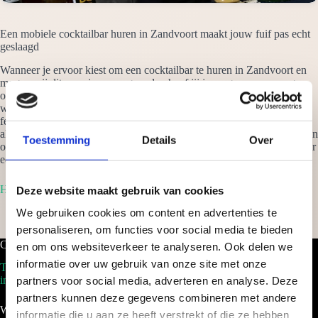
Een mobiele cocktailbar huren in Zandvoort maakt jouw fuif pas echt
geslaagd
Wanneer je ervoor kiest om een cocktailbar te huren in Zandvoort en
mogen wij dit voor je verzorgen, dan hoef jij je nergens meer zorgen
om te maken. Wij verzorgen alles tot in details en zorgen er voor dat
we jouw ceremonie naar een hoger niveau tillen. Van een klein intiem
feestje thuis, tot eenmega evenement als een beurs, onze cocktails zijn
altijd een omvangrijk succesnummer. Vraag vrijblijvend een offerte aan
Toestemming
Details
Over
om een cocktailbar te huren in Zandvoort en je ontvangt binnen 24 uur
een scherp voorstel op maat!
Home
Deze website maakt gebruik van cookies
We gebruiken cookies om content en advertenties te
personaliseren, om functies voor social media te bieden
Cocktailbar.nl
en om ons websiteverkeer te analyseren. Ook delen we
informatie over uw gebruik van onze site met onze
Tel. 088-2035100
info@cocktailbar.nl
partners voor social media, adverteren en analyse. Deze
partners kunnen deze gegevens combineren met andere
Wij werken landelijk!
informatie die u aan ze heeft verstrekt of die ze hebben