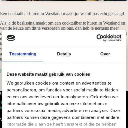
Een cocktailbar huren in Westland maakt jouw fuif pas echt geslaagd
Als je de beslissing maakt om een cocktailbar te huren in Westland en
valt de keuze om dit te verzorgen op ons, dan heb je nergens meer
omkijken naar. Wij nemen alles mee dat nodig is en garanderen jou dat
de cocktails jouw fuif een spectaculair evenement maken. Van een
klein intiem feestje thuis, tot eenmega evenement als een beurs, waar
wij ook staan: het wordt een successtuk. Vraag vrijblijvend een offerte
Toestemming
Details
Over
aan om een cocktailbar te huren in Westland en je ontvangt binnen 24
uur een scherp voorstel op maat!
Home
Deze website maakt gebruik van cookies
We gebruiken cookies om content en advertenties te
personaliseren, om functies voor social media te bieden
Cocktailbar.nl
en om ons websiteverkeer te analyseren. Ook delen we
Tel. 088-2035100
informatie over uw gebruik van onze site met onze
info@cocktailbar.nl
partners voor social media, adverteren en analyse. Deze
partners kunnen deze gegevens combineren met andere
Wij werken landelijk!
informatie die u aan ze heeft verstrekt of die ze hebben