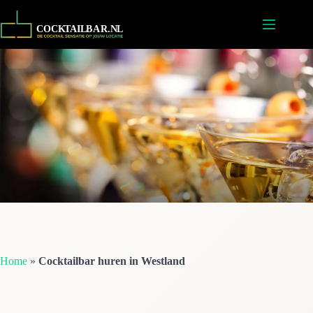
Ga
naar
de
inhoud
Home
»
Cocktailbar huren in Westland