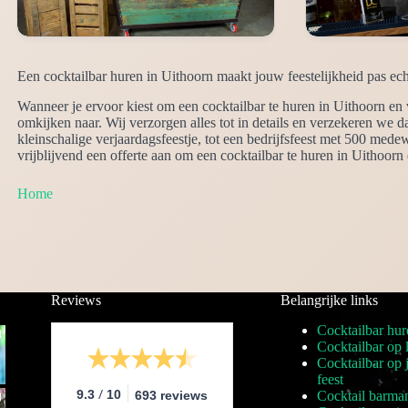
Een cocktailbar huren in Uithoorn maakt jouw feestelijkheid pas ec
Wanneer je ervoor kiest om een cocktailbar te huren in Uithoorn en 
omkijken naar. Wij verzorgen alles tot in details en verzekeren we 
kleinschalige verjaardagsfeestje, tot een bedrijfsfeest met 500 med
vrijblijvend een offerte aan om een cocktailbar te huren in Uithoorn
Home
Reviews
Belangrijke links
Cocktailbar hur
Cocktailbar op 
Cocktailbar op
feest
/
9.3
10
693 reviews
Cocktail barma