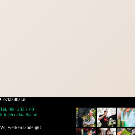
Cocktailbar.nl
Tel. 088-2035100
info@cocktailbar.nl
Wij werken landelijk!