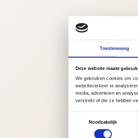
Toestemming
Deze website maakt gebruik
We gebruiken cookies om cont
websiteverkeer te analyseren
media, adverteren en analys
verstrekt of die ze hebben v
T
Noodzakelijk
o
e
s