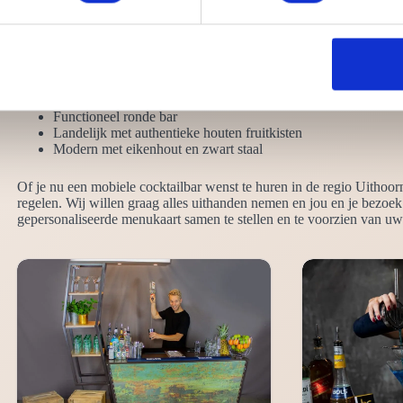
anders is. daardoor komen wij ook steeds in contact met jou om alle 
cocktailbar het beste bij jouw festijn past?
Neutraal effen zwart
Chique hoogglans wit
Robuust steigerhout en steigerbuis
Functioneel ronde bar
Landelijk met authentieke houten fruitkisten
Modern met eikenhout en zwart staal
Of je nu een mobiele cocktailbar wenst te huren in de regio Uithoorn
regelen. Wij willen graag alles uithanden nemen en jou en je bezoe
gepersonaliseerde menukaart samen te stellen en te voorzien van uw 