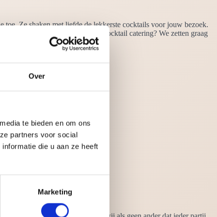
 toe. Ze shaken met liefde de lekkerste cocktails voor jouw bezoek.
n. Maar waarom kiezen voor onze cocktail catering? We zetten graag
Over
 media te bieden en om ons
ze partners voor social
nformatie die u aan ze heeft
Marketing
land met onze cocktails, weten wij als geen ander dat ieder partij