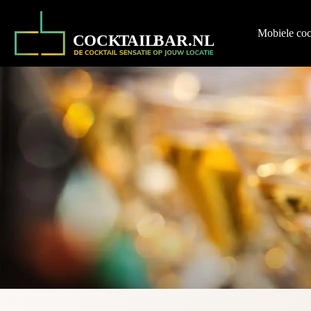
Ga
naar
de
Mobiele coc
inhoud