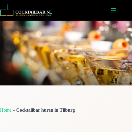
Ga
naar
de
inhoud
Home
»
Cocktailbar huren in Tilburg