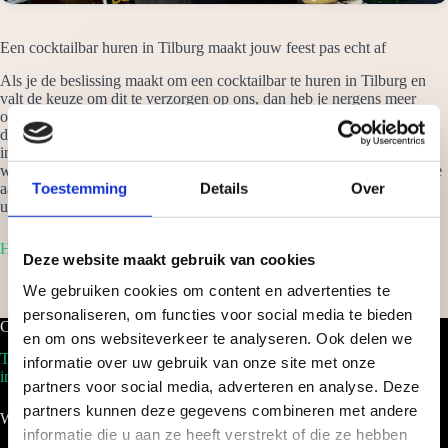
Een cocktailbar huren in Tilburg maakt jouw feest pas echt af
Als je de beslissing maakt om een cocktailbar te huren in Tilburg en
valt de keuze om dit te verzorgen op ons, dan heb je nergens meer
omkijken naar. Wij verzorgen alles tot in details en garanderen jou dat
de cocktails jouw festival naar een hoger niveau tillen. Van een klein
intiem feestje thuis, tot een bedrijfsfeest met 500 medewerkers, waar
wij ook staan: het wordt een successtuk. Vraag vrijblijvend een offerte
Toestemming
Details
Over
aan om een cocktailbar te huren in Tilburg en je ontvangt binnen 24
uur een scherp voorstel op maat!
Home
Deze website maakt gebruik van cookies
We gebruiken cookies om content en advertenties te
personaliseren, om functies voor social media te bieden
Cocktailbar.nl
en om ons websiteverkeer te analyseren. Ook delen we
Tel. 088-2035100
informatie over uw gebruik van onze site met onze
info@cocktailbar.nl
partners voor social media, adverteren en analyse. Deze
partners kunnen deze gegevens combineren met andere
Wij werken landelijk!
informatie die u aan ze heeft verstrekt of die ze hebben