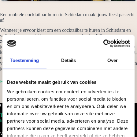
Een mobiele cocktailbar huren in Schiedam maakt jouw feest pas echt
af
Wanneer je ervoor kiest om een cocktailbar te huren in Schiedam en
valt de keuze om dit te verzorgen op ons, dan hoef jij je nergens meer
zorgen om te maken. Wij verzorgen alles tot in details en garanderen
jou dat de cocktails jouw festival naar een hoger niveau tillen. Van een
kleinschalige verjaardagsfeestje, tot eenmega gebeurtenis als een beurs,
onze cocktails zijn altijd een omvangrijk succesnummer. Vraag
Toestemming
Details
Over
vrijblijvend een offerte aan om een cocktailbar te huren in Schiedam en
je ontvangt binnen 24 uur een scherp voorstel op maat!
Home
Deze website maakt gebruik van cookies
We gebruiken cookies om content en advertenties te
personaliseren, om functies voor social media te bieden
Cocktailbar.nl
en om ons websiteverkeer te analyseren. Ook delen we
informatie over uw gebruik van onze site met onze
Tel. 088-2035100
info@cocktailbar.nl
partners voor social media, adverteren en analyse. Deze
partners kunnen deze gegevens combineren met andere
Wij werken landelijk!
informatie die u aan ze heeft verstrekt of die ze hebben