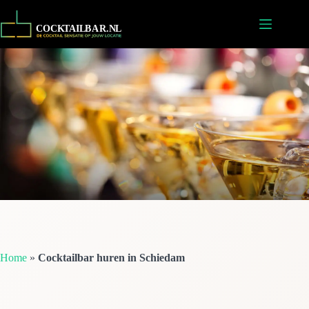
Ga
naar
de
inhoud
Home
»
Cocktailbar huren in Schiedam