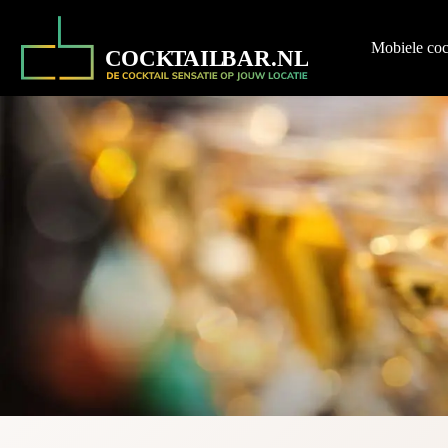
Ga
naar
de
Mobiele coc
inhoud