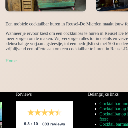
Een mobiele cocktailbar huren in Reusel-De Mierden maakt jouw fee
Wanneer je ervoor kiest om een cocktailbar te huren in Reusel-De Mi
meer zorgen om te maken. Wij verzorgen alles tot in details en ver
kleinschalige verjaardagsfeestje, tot een bedrijfsfeest met 500 me
vrijblijvend een offerte aan om een cocktailbar te huren in Reusel-
Home
Reviews
Belangrijke links
Cocktailbar hur
Cocktailbar op 
Cocktailbar op
feest
/
9.3
10
693 reviews
Cocktail barma