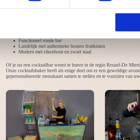
reden bespreken we graag jouw wensen zodat we Juist leveren waar ji
het beste bij jouw fuif past?
Neutraal effen zwart
Chique hoogglans wit
Robuust steigerhout en steigerbuis
Functioneel ronde bar
Landelijk met authentieke houten fruitkisten
Modern met eikenhout en zwart staal
Of je nu een cocktailbar wenst te huren in de regio Reusel-De Mierde
Onze cocktailshaker heeft als enige doel om er een geweldige avon
gepersonaliseerde menukaart samen te stellen en te voorzien van uw 