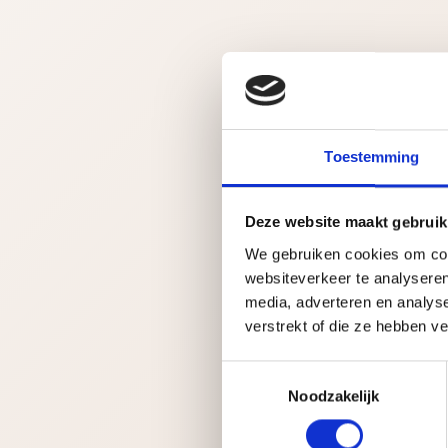
Toestemming
Deze website maakt gebruik
We gebruiken cookies om cont
websiteverkeer te analyseren
media, adverteren en analys
verstrekt of die ze hebben v
T
Noodzakelijk
o
e
s