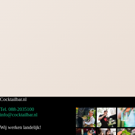
Cocktailbar.nl
Tel. 088-2035100
info@cocktailbar.nl
Wij werken landelijk!