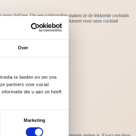
r jouw fuif toe. Op een vakkundige maken ze de lekkerste cocktails
nkjes niet ontbreken. Maar waarom kiezen voor onze cocktail
 rijtje.
Over
 media te bieden en om ons
ze partners voor social
nformatie die u aan ze heeft
Marketing
n wij goed in het vizier dat elke ceremonie anders is. Exact om deze