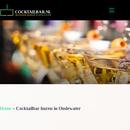
Ga
naar
de
inhoud
Home
»
Cocktailbar huren in Oudewater