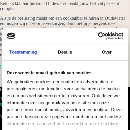
Een cocktailbar huren in Oudewater maakt jouw festival pas echt
compleet
Als je de beslissing maakt om een cocktailbar te huren in Oudewater
en mogen wij dit voor je verzorgen, dan hoef jij je nergens meer
zorgen om te maken. Wij verzorgen alles tot in details en garanderen
jou dat de cocktails jouw partij naar een hoger niveau tillen. Van een
klein intiem feestje thuis, tot een bedrijfsfeest met 500 medewerkers,
uit ervaring weten wij dat het altijd een aanzienlijk succes is. Vraag
vrijblijvend een offerte aan om een cocktailbar te huren in Oudewater
Toestemming
Details
Over
en je ontvangt binnen 24 uur een scherp voorstel op maat!
Home
Deze website maakt gebruik van cookies
We gebruiken cookies om content en advertenties te
personaliseren, om functies voor social media te bieden
Cocktailbar.nl
en om ons websiteverkeer te analyseren. Ook delen we
Tel. 088-2035100
informatie over uw gebruik van onze site met onze
info@cocktailbar.nl
partners voor social media, adverteren en analyse. Deze
Wij werken landelijk!
partners kunnen deze gegevens combineren met andere
informatie die u aan ze heeft verstrekt of die ze hebben