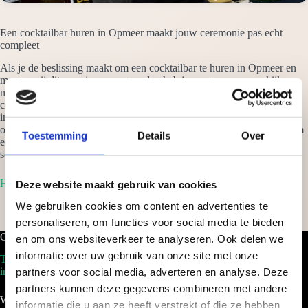
Een cocktailbar huren in Opmeer maakt jouw ceremonie pas echt
compleet
Als je de beslissing maakt om een cocktailbar te huren in Opmeer en
mogen wij dit voor je verzorgen, dan heb je nergens meer omkijken
naar. Wij verzorgen alles tot in details en garanderen jou dat de
cocktails jouw festival naar een hoger niveau tillen. Van een klein
intiem feestje thuis, tot eenmega gebeurtenis als een beurs, waar wij
ook staan: het wordt een succes. Vraag vrijblijvend een offerte aan om
Toestemming
Details
Over
een cocktailbar te huren in Opmeer en je ontvangt binnen 24 uur een
scherp voorstel op maat!
Home
Deze website maakt gebruik van cookies
We gebruiken cookies om content en advertenties te
personaliseren, om functies voor social media te bieden
Cocktailbar.nl
en om ons websiteverkeer te analyseren. Ook delen we
informatie over uw gebruik van onze site met onze
Tel. 088-2035100
info@cocktailbar.nl
partners voor social media, adverteren en analyse. Deze
partners kunnen deze gegevens combineren met andere
Wij werken landelijk!
informatie die u aan ze heeft verstrekt of die ze hebben