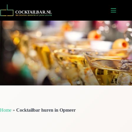
Ga
naar
de
inhoud
Home
»
Cocktailbar huren in Opmeer