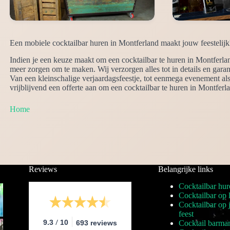
Een mobiele cocktailbar huren in Montferland maakt jouw feestelijk
Indien je een keuze maakt om een cocktailbar te huren in Montferlan
meer zorgen om te maken. Wij verzorgen alles tot in details en gara
Van een kleinschalige verjaardagsfeestje, tot eenmega evenement al
vrijblijvend een offerte aan om een cocktailbar te huren in Montfer
Home
Reviews
Belangrijke links
Cocktailbar hur
Cocktailbar op 
Cocktailbar op
feest
/
9.3
10
693 reviews
Cocktail barma