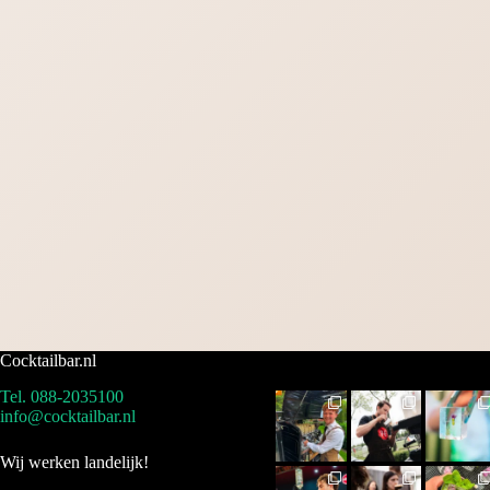
Cocktailbar.nl
Tel. 088-2035100
info@cocktailbar.nl
Wij werken landelijk!