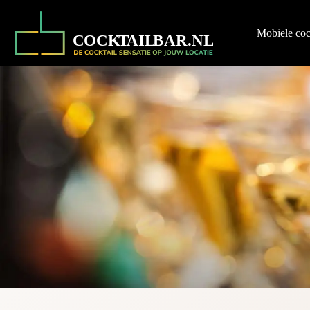
Ga
naar
de
Mobiele coc
inhoud