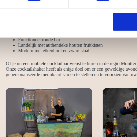
festijn anders is. Precies om deze reden bepraten we graag jouw wen
bijvoorbeeld al welke stijl cocktailbar het beste bij jouw festijn past?
Neutraal effen zwart
Chique hoogglans wit
Robuust steigerhout en steigerbuis
Functioneel ronde bar
Landelijk met authentieke houten fruitkisten
Modern met eikenhout en zwart staal
Of je nu een mobiele cocktailbar wenst te huren in de regio Montferla
Onze cocktailshaker heeft als enige doel om er een geweldige avon
gepersonaliseerde menukaart samen te stellen en te voorzien van uw 