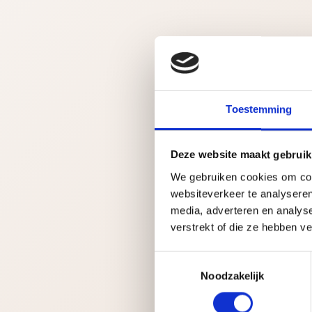
Toestemming
Deze website maakt gebruik
We gebruiken cookies om cont
websiteverkeer te analyseren
media, adverteren en analys
verstrekt of die ze hebben v
T
Noodzakelijk
o
e
s