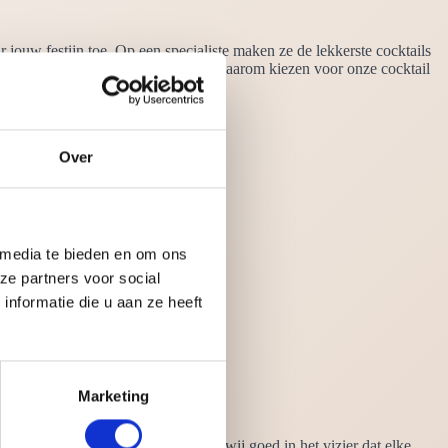
 jouw festijn toe. Op een specialiste maken ze de lekkerste cocktails
ails eigenlijk niet ontbreken. Maar waarom kiezen voor onze cocktail
Over
 media te bieden en om ons
ze partners voor social
nformatie die u aan ze heeft
Marketing
land met onze cocktails, hebben wij goed in het vizier dat elke