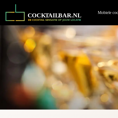
Ga
naar
de
Mobiele coc
inhoud