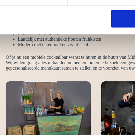
steeds in contact met jou om alle wensen en eisen te bespreken. Weet 
Neutraal effen zwart
Chique hoogglans wit
Robuust steigerhout en steigerbuis
Functioneel ronde bar
Landelijk met authentieke houten fruitkisten
Modern met eikenhout en zwart staal
Of je nu een mobiele cocktailbar wenst te huren in de buurt van Midd
Wij willen graag alles uithanden nemen en jou en je bezoek een gew
gepersonaliseerde menukaart samen te stellen en te voorzien van uw 