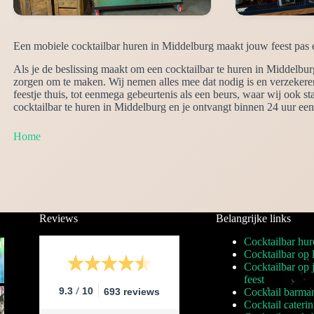
Een mobiele cocktailbar huren in Middelburg maakt jouw feest pas 
Als je de beslissing maakt om een cocktailbar te huren in Middelbur
zorgen om te maken. Wij nemen alles mee dat nodig is en verzekeren 
feestje thuis, tot eenmega gebeurtenis als een beurs, waar wij ook s
cocktailbar te huren in Middelburg en je ontvangt binnen 24 uur een
Home
Reviews
Belangrijke links
Cocktailbar hur
Cocktailbar op 
Cocktailbar op
feest
/
9.3
10
693 reviews
Cocktail barma
Cocktail cateri