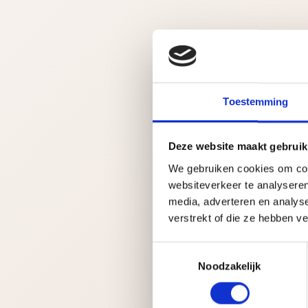
Toestemming
Deze website maakt gebruik
We gebruiken cookies om cont
websiteverkeer te analyseren
media, adverteren en analys
verstrekt of die ze hebben v
T
Noodzakelijk
o
e
s