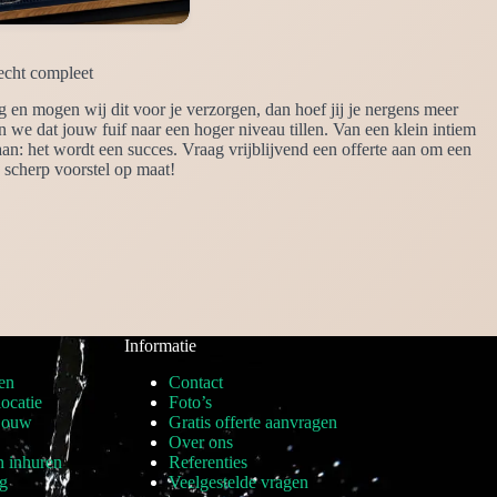
echt compleet
g en mogen wij dit voor je verzorgen, dan hoef jij je nergens meer
we dat jouw fuif naar een hoger niveau tillen. Van een klein intiem
taan: het wordt een succes. Vraag vrijblijvend een offerte aan om een
 scherp voorstel op maat!
Informatie
en
Contact
locatie
Foto’s
 jouw
Gratis offerte aanvragen
Over ons
n inhuren
Referenties
ng
Veelgestelde vragen