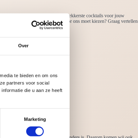
oe. Op een specialiste maken ze de lekkerste cocktails voor jouw
tbreken. Wilt u weten waarom u voor ons moet kiezen? Graag vertellen
Over
 media te bieden en om ons
ze partners voor social
nformatie die u aan ze heeft
Marketing
 wij als geen ander dat ieder partij anders is. Daarom komen wij ook