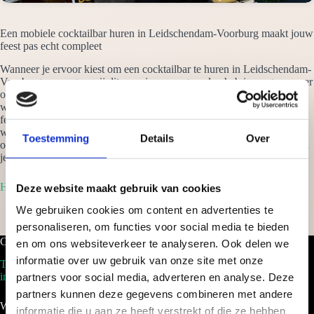
Een mobiele cocktailbar huren in Leidschendam-Voorburg maakt jouw
feest pas echt compleet
Wanneer je ervoor kiest om een cocktailbar te huren in Leidschendam-
Voorburg en mogen wij dit voor je verzorgen, dan heb je nergens meer
omkijken naar. Wij verzorgen alles tot in details en zorgen er voor dat
we jouw partij naar een hoger niveau tillen. Van een klein intiem
feestje thuis, tot eenmega evenement als een beurs, uit ervaring weten
wij dat het constant een aanzienlijk succes is. Vraag vrijblijvend een
Toestemming
Details
Over
offerte aan om een cocktailbar te huren in Leidschendam-Voorburg en
je ontvangt binnen 24 uur een scherp voorstel op maat!
Home
Deze website maakt gebruik van cookies
We gebruiken cookies om content en advertenties te
personaliseren, om functies voor social media te bieden
Cocktailbar.nl
en om ons websiteverkeer te analyseren. Ook delen we
informatie over uw gebruik van onze site met onze
Tel. 088-2035100
info@cocktailbar.nl
partners voor social media, adverteren en analyse. Deze
partners kunnen deze gegevens combineren met andere
Wij werken landelijk!
informatie die u aan ze heeft verstrekt of die ze hebben