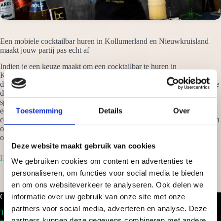
Een mobiele cocktailbar huren in Kollumerland en Nieuwkruisland
maakt jouw partij pas echt af
Indien je een keuze maakt om een cocktailbar te huren in
Kollumerland en Nieuwkruisland en mogen wij dit voor je verzorgen,
dan hoef jij je nergens meer zorgen om te maken. Wij nemen alles mee
dat nodig is en garanderen jou dat de cocktails jouw ceremonie een
spectaculair evenement maken. Van een klein intiem feestje thuis, tot
Toestemming
Details
Over
eenmega evenement als een beurs, uit ervaring weten wij dat het
constant een groot succesnummer is. Vraag vrijblijvend een offerte aan
om een cocktailbar te huren in Kollumerland en Nieuwkruisland en je
ontvangt binnen 24 uur een scherp voorstel op maat!
Deze website maakt gebruik van cookies
Home
We gebruiken cookies om content en advertenties te
personaliseren, om functies voor social media te bieden
en om ons websiteverkeer te analyseren. Ook delen we
Cocktailbar.nl
informatie over uw gebruik van onze site met onze
partners voor social media, adverteren en analyse. Deze
Tel. 088-2035100
partners kunnen deze gegevens combineren met andere