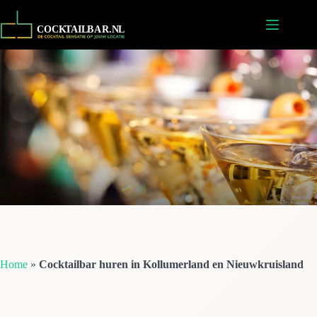
Ga
naar
de
inhoud
Home
»
Cocktailbar huren in Kollumerland en Nieuwkruisland