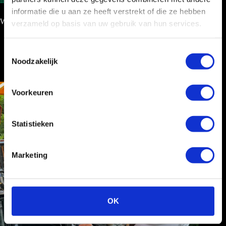
info@cocktailbar.nl
informatie die u aan ze heeft verstrekt of die ze hebben
Wij werken landelijk!
verzameld op basis van uw gebruik van hun services.
T
Noodzakelijk
o
e
s
Voorkeuren
t
e
m
Statistieken
m
i
Marketing
n
g
s
s
OK
e
l