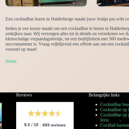
Een cocktailbar huren in Halderberge maakt jouw festijn pas echt c
Indien je een keuze maakt om een cocktailbar te huren in Halderber
omkijken naar. Wij verzorgen alles tot in details en verzekeren we 
kleinschalige verjaardagsfeestje, tot een bedrijfsfeest met 500 medew
succesnummer is. Vraag vrijblijvend een offerte aan om een cocktail
voorstel op maat!
Home
Reviews
Belangrijke links
Cocktailbar hur
Cocktailbar op 
Cocktailbar op
feest
/
9.3
10
693 reviews
Cocktail barma