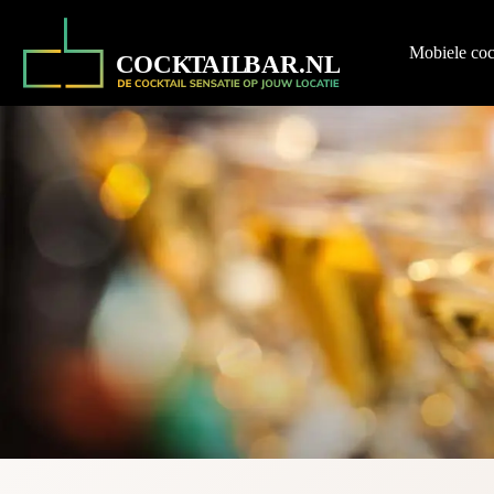
Ga
naar
de
Mobiele coc
inhoud