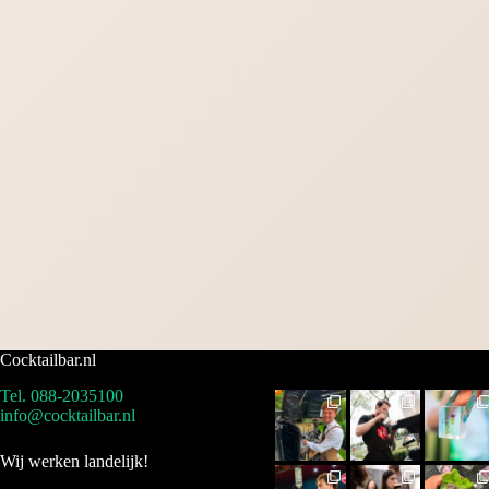
Cocktailbar.nl
Tel. 088-2035100
info@cocktailbar.nl
Wij werken landelijk!