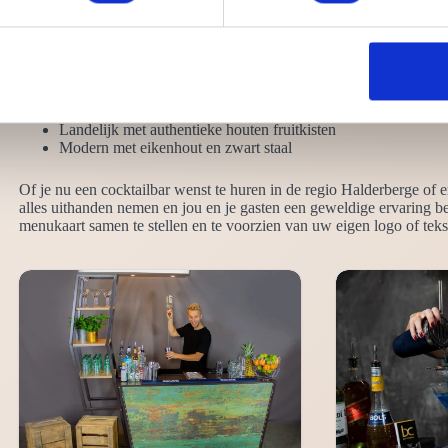
ook altijd in contact met jou om alle wensen en verlangen te bespreke
Neutraal effen zwart
Chique hoogglans wit
Robuust steigerhout en steigerbuis
Functioneel ronde bar
Landelijk met authentieke houten fruitkisten
Modern met eikenhout en zwart staal
Of je nu een cocktailbar wenst te huren in de regio Halderberge of e
alles uithanden nemen en jou en je gasten een geweldige ervaring b
menukaart samen te stellen en te voorzien van uw eigen logo of teks