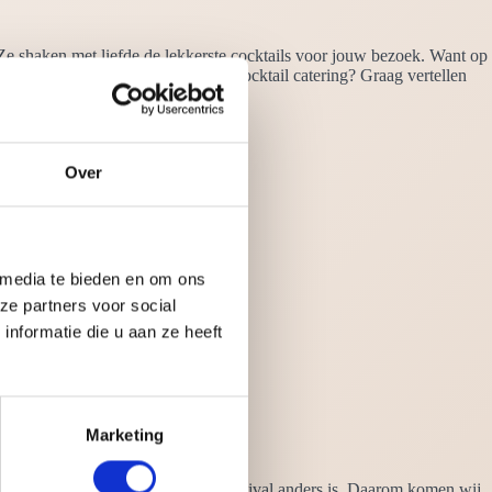
Ze shaken met liefde de lekkerste cocktails voor jouw bezoek. Want op
ken. Maar waarom kiezen voor onze cocktail catering? Graag vertellen
Over
 media te bieden en om ons
ze partners voor social
nformatie die u aan ze heeft
Marketing
n wij goed in het vizier dat elke festival anders is. Daarom komen wij