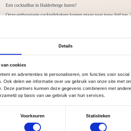
Een cocktailbar in Halderberge huren?
Onze enthousiaste cocktailshakers komen graag naar jouw fuif toe. 
een klasse festijn mogen feestelijke cocktails eigenlijk niet ontbre
wij u waarom.
Omdat onze cocktailbars in Halderberge
Details
Inzetbaar zijn op vrijwel iedere ligging
Beschikbaar zijn in verscheidene stijlen en formaten
perfect te personaliseren zijn met jouw logo of tekst
Altijd bemand worden door top cocktailshakers
 van cookies
Aangekleed worden met vazen met vers fruit
Voorzien zijn van alles wat nodig is, zoals ook glaswerk
ent en advertenties te personaliseren, om functies voor social
. Ook delen we informatie over uw gebruik van onze site met on
En omdat:
e. Deze partners kunnen deze gegevens combineren met andere i
erzameld op basis van uw gebruik van hun services.
Wij rekenen geen transportkosten naar Halderberge
Wij de scherpste huurtarieven hanteren
Nou eenmaal de lekkerste cocktails shaken
Voorkeuren
Statistieken
Ons assortiment mobiele cocktailbars in Halderberge
Omdat wij jaarlijks op meer dan 500 feesten cocktails shaken, hebbe