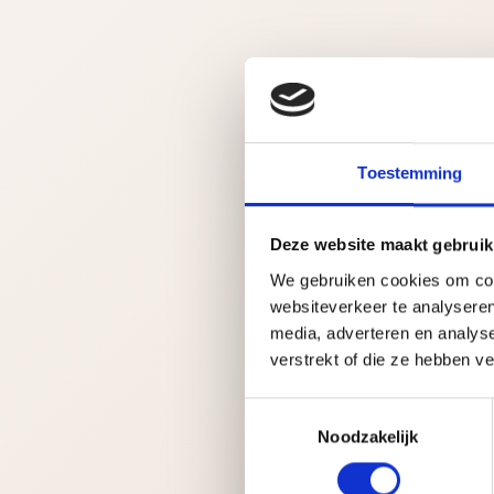
Toestemming
Deze website maakt gebruik
We gebruiken cookies om cont
websiteverkeer te analyseren
media, adverteren en analys
verstrekt of die ze hebben v
T
Noodzakelijk
o
e
s