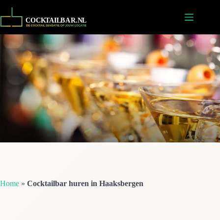
Ga
naar
de
inhoud
Home
»
Cocktailbar huren in Haaksbergen