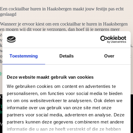
Een cocktailbar huren in Haaksbergen maakt jouw festijn pas echt
geslaagd
Wanneer je ervoor kiest om een cocktailbar te huren in Haaksbergen
en mogen wij dit voor je verzorgen, dan hoef jij je nergens meer
zorgen om te maken. Wij verzorgen alles tot in details en zorgen er
voor dat we jouw fuif een spectaculair gebeurtenis maken. Van een
kleinschalige verjaardagsfeestje, tot eenmega gebeurtenis als een beurs,
waar wij ook staan: het wordt een successtuk. Vraag vrijblijvend een
Toestemming
Details
Over
offerte aan om een cocktailbar te huren in Haaksbergen en je ontvangt
binnen 24 uur een scherp voorstel op maat!
Home
Deze website maakt gebruik van cookies
We gebruiken cookies om content en advertenties te
personaliseren, om functies voor social media te bieden
Cocktailbar.nl
en om ons websiteverkeer te analyseren. Ook delen we
Tel. 088-2035100
informatie over uw gebruik van onze site met onze
info@cocktailbar.nl
partners voor social media, adverteren en analyse. Deze
partners kunnen deze gegevens combineren met andere
Wij werken landelijk!
informatie die u aan ze heeft verstrekt of die ze hebben