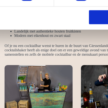
bespreken we graag jouw wensen zodat we Juist leveren waar jij naar 
Neutraal effen zwart
Chique hoogglans wit
Robuust steigerhout en steigerbuis
Functioneel ronde bar
Landelijk met authentieke houten fruitkisten
Modern met eikenhout en zwart staal
Of je nu een cocktailbar wenst te huren in de buurt van Giessenlande
cocktailshaker heeft als enige doel om er een geweldige avond van 
samenstellen en zelfs de mobiele cocktailbar en de menukaart person