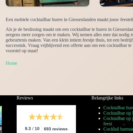
Een mobiele cocktailbar huren in Giessenlanden maakt jouw feesteli
Als je de beslissing maakt om een cocktailbar te huren in Giessenlan
nergens meer zorgen om te maken. Wij nemen alles mee dat nodig is e
gebeurtenis maken. Van een klein intiem feestje thuis, tot een bedri
successtuk. Vraag vrijblijvend een offerte aan om een cocktailbar t
voorstel op maat!
Home
Reviews
Belangrijke links
Cocktailbar hur
Cocktailbar op 
Cocktailbar op
feest
/
9.3
10
693 reviews
Cocktail barma