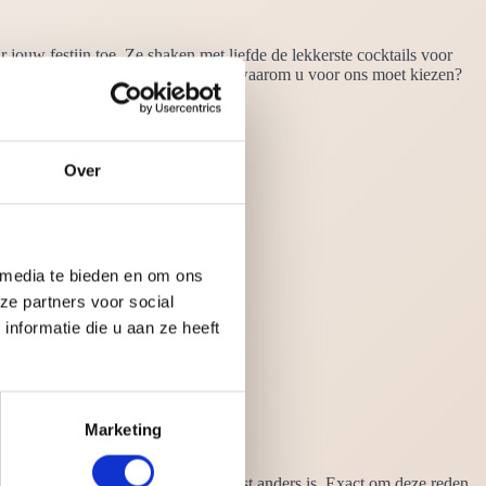
 jouw festijn toe. Ze shaken met liefde de lekkerste cocktails voor
enlijk niet ontbreken. Wilt u weten waarom u voor ons moet kiezen?
Over
 media te bieden en om ons
ze partners voor social
nformatie die u aan ze heeft
Marketing
 wij goed in het vizier dat elke feest anders is. Exact om deze reden