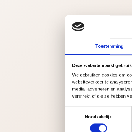
Toestemming
Deze website maakt gebruik
We gebruiken cookies om cont
websiteverkeer te analyseren
media, adverteren en analys
verstrekt of die ze hebben v
T
Noodzakelijk
o
e
s