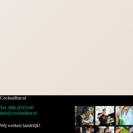
Cocktailbar.nl
Tel. 088-2035100
info@cocktailbar.nl
Wij werken landelijk!