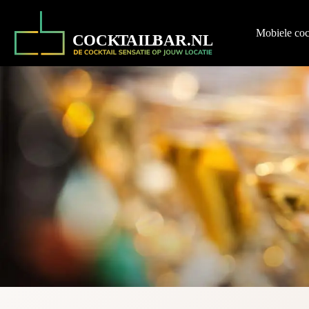
Ga
naar
de
Mobiele coc
inhoud