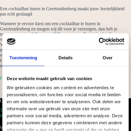
Een cocktailbar huren in Geertruidenberg maakt jouw feestelijkheid
pas echt geslaagd
Wanneer je ervoor kiest om een cocktailbar te huren in
Geertruidenberg en mogen wij dit voor je verzorgen, dan heb je
nergens meer omkijken naar. Wij verzorgen alles tot in details en
verzekeren we dat jouw festival een spectaculair evenement maken.
Van een kleinschalige verjaardagsfeestje, tot een bedrijfsfeest met 500
medewerkers, waar wij ook staan: het wordt een succes. Vraag
vrijblijvend een offerte aan om een cocktailbar te huren in
Toestemming
Details
Over
Geertruidenberg en je ontvangt binnen 24 uur een scherp voorstel op
maat!
Home
Deze website maakt gebruik van cookies
We gebruiken cookies om content en advertenties te
personaliseren, om functies voor social media te bieden
Cocktailbar.nl
en om ons websiteverkeer te analyseren. Ook delen we
informatie over uw gebruik van onze site met onze
Tel. 088-2035100
info@cocktailbar.nl
partners voor social media, adverteren en analyse. Deze
partners kunnen deze gegevens combineren met andere
Wij werken landelijk!
informatie die u aan ze heeft verstrekt of die ze hebben