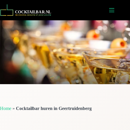
Ga
naar
de
inhoud
Home
»
Cocktailbar huren in Geertruidenberg