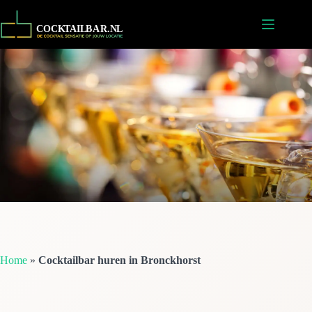
Ga
naar
de
inhoud
Home
»
Cocktailbar huren in Bronckhorst