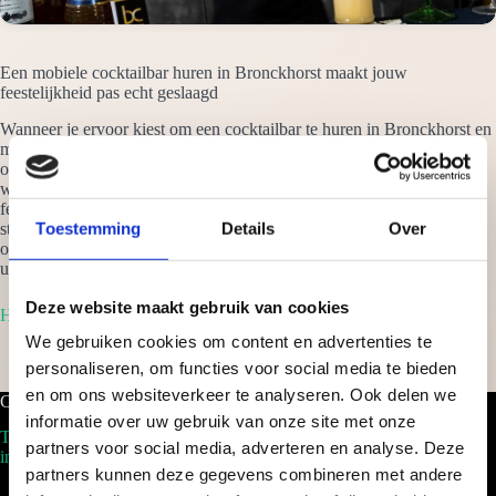
Een mobiele cocktailbar huren in Bronckhorst maakt jouw
feestelijkheid pas echt geslaagd
Wanneer je ervoor kiest om een cocktailbar te huren in Bronckhorst en
mogen wij dit voor je verzorgen, dan hoef jij je nergens meer zorgen
om te maken. Wij nemen alles mee dat nodig is en zorgen er voor dat
we jouw ceremonie naar een hoger niveau tillen. Van een klein intiem
feestje thuis, tot eenmega evenement als een beurs, onze cocktails zijn
Toestemming
Details
Over
steeds een aanzienlijk successtuk. Vraag vrijblijvend een offerte aan
om een cocktailbar te huren in Bronckhorst en je ontvangt binnen 24
uur een scherp voorstel op maat!
Deze website maakt gebruik van cookies
Home
We gebruiken cookies om content en advertenties te
personaliseren, om functies voor social media te bieden
en om ons websiteverkeer te analyseren. Ook delen we
Cocktailbar.nl
informatie over uw gebruik van onze site met onze
Tel. 088-2035100
partners voor social media, adverteren en analyse. Deze
info@cocktailbar.nl
partners kunnen deze gegevens combineren met andere