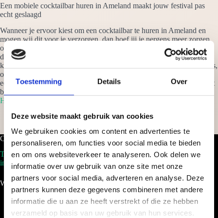
Een mobiele cocktailbar huren in Ameland maakt jouw festival pas
echt geslaagd
Wanneer je ervoor kiest om een cocktailbar te huren in Ameland en
mogen wij dit voor je verzorgen, dan hoef jij je nergens meer zorgen
om te maken. Wij verzorgen alles tot in details en garanderen jou dat
de cocktails jouw festival naar een hoger niveau tillen. Van een
kleinschalige verjaardagsfeestje, tot eenmega gebeurtenis als een beurs,
onze cocktails zijn constant een groot successtuk. Vraag vrijblijvend
Toestemming
Details
Over
een offerte aan om een cocktailbar te huren in Ameland en je ontvangt
binnen 24 uur een scherp voorstel op maat!
Home
Deze website maakt gebruik van cookies
We gebruiken cookies om content en advertenties te
Cocktailbar.nl
personaliseren, om functies voor social media te bieden
Tel. 088-2035100
en om ons websiteverkeer te analyseren. Ook delen we
info@cocktailbar.nl
informatie over uw gebruik van onze site met onze
partners voor social media, adverteren en analyse. Deze
Wij werken landelijk!
partners kunnen deze gegevens combineren met andere
informatie die u aan ze heeft verstrekt of die ze hebben
verzameld op basis van uw gebruik van hun services.