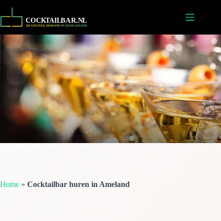
Ga
naar
de
inhoud
Home
»
Cocktailbar huren in Ameland