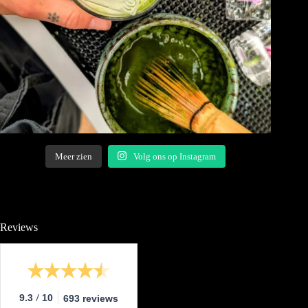
Meer zien
Volg ons op Instagram
Reviews
/
9.3
10
693 reviews