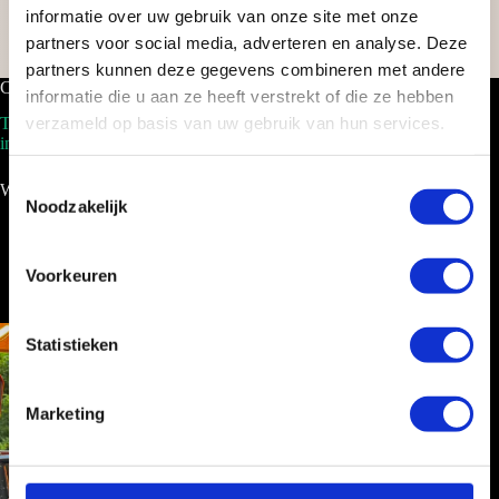
informatie over uw gebruik van onze site met onze
partners voor social media, adverteren en analyse. Deze
partners kunnen deze gegevens combineren met andere
Cocktailbar.nl
informatie die u aan ze heeft verstrekt of die ze hebben
verzameld op basis van uw gebruik van hun services.
Tel. 088-2035100
info@cocktailbar.nl
T
Wij werken landelijk!
Noodzakelijk
o
e
s
Voorkeuren
t
e
m
Statistieken
m
i
Marketing
n
g
s