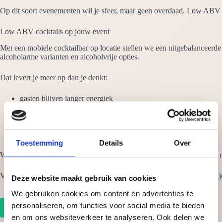
Op dit soort evenementen wil je sfeer, maar geen overdaad. Low ABV h
Low ABV cocktails op jouw event
Met een mobiele cocktailbar op locatie stellen we een uitgebalanceerde
alcoholarme varianten en alcoholvrije opties.
Dat levert je meer op dan je denkt:
gasten blijven langer energiek
gesprekken worden beter
de sfeer blijft professioneel
iedereen kan meedoen
je event voelt eigentijds
Toestemming
Details
Over
Wil je inspelen op de nieuwste drinktrend én een stijlvolle barervaring 
Vraag vrijblijvend een voorstel aan en ontdek hoe low ABV cocktails j
Deze website maakt gebruik van cookies
We gebruiken cookies om content en advertenties te
personaliseren, om functies voor social media te bieden
Offerte aanvragen
en om ons websiteverkeer te analyseren. Ook delen we